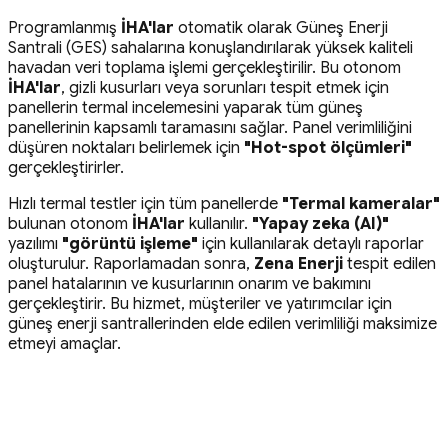
Programlanmış
İHA'lar
otomatik olarak Güneş Enerji
Santrali (GES) sahalarına konuşlandırılarak yüksek kaliteli
havadan veri toplama işlemi gerçekleştirilir. Bu otonom
İHA'lar
, gizli kusurları veya sorunları tespit etmek için
panellerin termal incelemesini yaparak tüm güneş
panellerinin kapsamlı taramasını sağlar. Panel verimliliğini
düşüren noktaları belirlemek için
"Hot-spot ölçümleri"
gerçekleştirirler.
Hızlı termal testler için tüm panellerde
"Termal kameralar"
bulunan otonom
İHA'lar
kullanılır.
"Yapay zeka (AI)"
yazılımı
"görüntü işleme"
için kullanılarak detaylı raporlar
oluşturulur. Raporlamadan sonra,
Zena Enerji
tespit edilen
panel hatalarının ve kusurlarının onarım ve bakımını
gerçekleştirir. Bu hizmet, müşteriler ve yatırımcılar için
güneş enerji santrallerinden elde edilen verimliliği maksimize
etmeyi amaçlar.