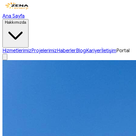
Ana Sayfa
Hakkımızda
Hizmetlerimiz
Projelerimiz
Haberler
Blog
Kariyer
İletişim
Portal