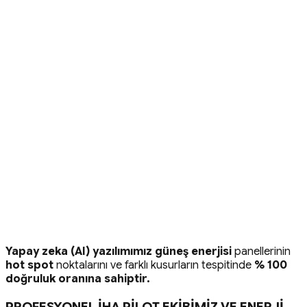
Termal inceleme
yapay zeka (AI) yazılımımız
Yapay zeka (AI) yazılımımız
güneş enerjisi
panellerinin
hot spot
noktalarını ve farklı kusurların tespitinde
% 100
doğruluk oranına sahiptir.
PROFESYONEL İHA PİLOT EKİBİMİZ VE ENERJİ