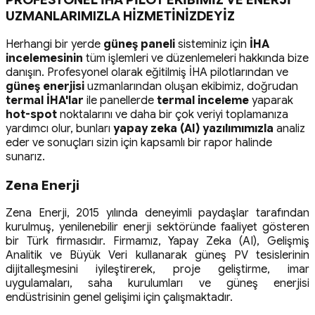
UZMANLARIMIZLA HİZMETİNİZDEYİZ
Herhangi bir yerde
güneş paneli
sisteminiz için
İHA
incelemesinin
tüm işlemleri ve düzenlemeleri hakkında bize
danışın. Profesyonel olarak eğitilmiş İHA pilotlarından ve
güneş enerjisi
uzmanlarından oluşan ekibimiz, doğrudan
termal İHA'lar
ile panellerde
termal inceleme
yaparak
hot-spot
noktalarını ve daha bir çok veriyi toplamanıza
yardımcı olur, bunları
yapay zeka (AI) yazılımımızla
analiz
eder ve sonuçları sizin için kapsamlı bir rapor halinde
sunarız.
Zena Enerji
Zena Enerji, 2015 yılında deneyimli paydaşlar tarafından
kurulmuş, yenilenebilir enerji sektöründe faaliyet gösteren
bir Türk firmasıdır. Firmamız, Yapay Zeka (AI), Gelişmiş
Analitik ve Büyük Veri kullanarak güneş PV tesislerinin
dijitalleşmesini iyileştirerek, proje geliştirme, imar
uygulamaları, saha kurulumları ve güneş enerjisi
endüstrisinin genel gelişimi için çalışmaktadır.