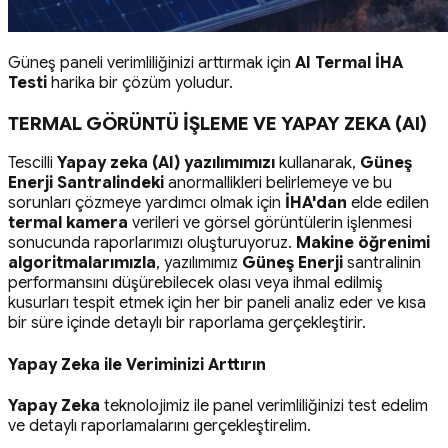
Güneş paneli verimliliğinizi arttırmak için
AI Termal İHA
Testi
harika bir çözüm yoludur.
TERMAL GÖRÜNTÜ İŞLEME VE YAPAY ZEKA (AI)
Tescilli
Yapay zeka (AI) yazılımımızı
kullanarak,
Güneş
Enerji Santralindeki
anormallikleri belirlemeye ve bu
sorunları çözmeye yardımcı olmak için
İHA'dan
elde edilen
termal kamera
verileri ve görsel görüntülerin işlenmesi
sonucunda raporlarımızı oluşturuyoruz.
Makine öğrenimi
algoritmalarımızla
, yazılımımız
Güneş Enerji
santralinin
performansını düşürebilecek olası veya ihmal edilmiş
kusurları tespit etmek için her bir paneli analiz eder ve kısa
bir süre içinde detaylı bir raporlama gerçekleştirir.
Yapay Zeka ile Veriminizi Arttırın
Yapay Zeka
teknolojimiz ile panel verimliliğinizi test edelim
ve detaylı raporlamalarını gerçekleştirelim.